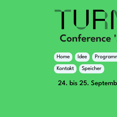
Home
Idee
Program
Kontakt
Speicher
24. bis 25. Septem