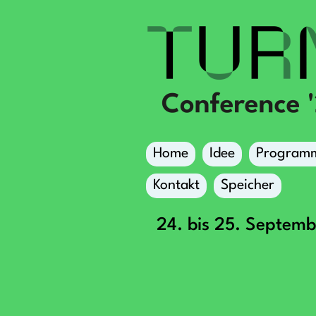
Home
Idee
Program
Kontakt
Speicher
24. bis 25. Septem