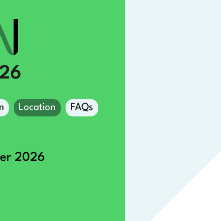
m
Location
FAQs
ber 2026