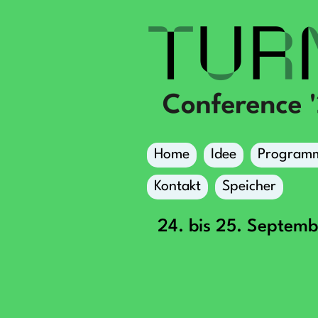
Home
Idee
Program
Kontakt
Speicher
24. bis 25. Septem