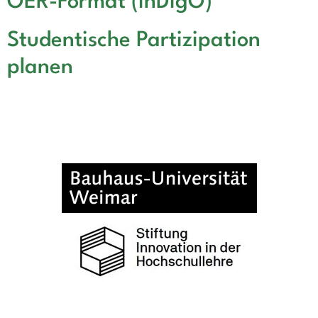
OER-Format (InDigO)
Studentische Partizipation
planen