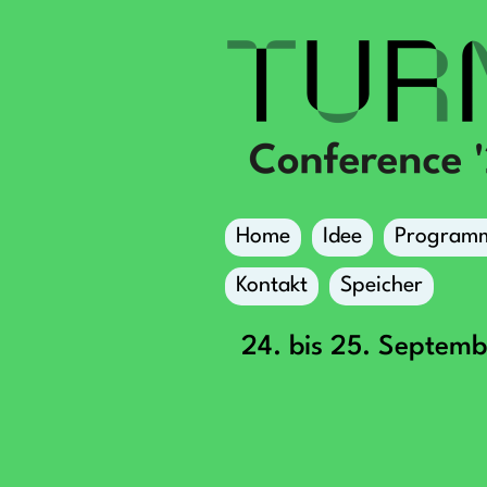
Home
Idee
Program
Kontakt
Speicher
24. bis 25. Septem