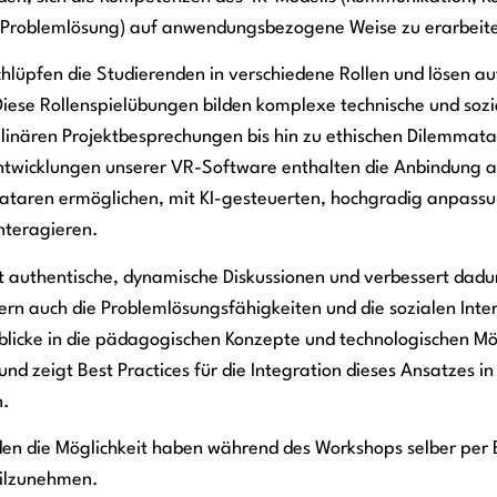
d Problemlösung) auf anwendungsbezogene Weise zu erarbeit
chlüpfen die Studierenden in verschiedene Rollen und lösen a
Diese Rollenspielübungen bilden komplexe technische und so
iplinären Projektbesprechungen bis hin zu ethischen Dilemmata
 Entwicklungen unserer VR-Software enthalten die Anbindung
Avataren ermöglichen, mit KI-gesteuerten, hochgradig anpass
nteragieren.
rt authentische, dynamische Diskussionen und verbessert dadur
ern auch die Problemlösungsfähigkeiten und die sozialen In
blicke in die pädagogischen Konzepte und technologischen Mö
d zeigt Best Practices für die Integration dieses Ansatzes in
n.
en die Möglichkeit haben während des Workshops selber per
eilzunehmen.