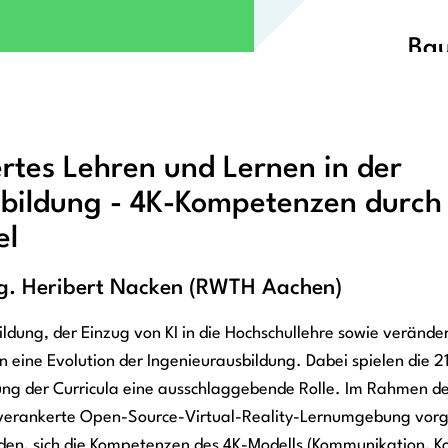
Bau
rtes Lehren und Lernen in der
sbildung - 4K-Kompetenzen durch
el
Ing. Heribert Nacken (RWTH Aachen)
Bildung, der Einzug von KI in die Hochschullehre sowie veränder
 eine Evolution der Ingenieurausbildung. Dabei spielen die 21
klung der Curricula eine ausschlaggebende Rolle. Im Rahmen d
 verankerte Open-Source-Virtual-Reality-Lernumgebung vorge
den, sich die Kompetenzen des 4K-Modells (Kommunikation, Kol