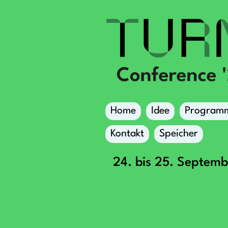
Home
Idee
Program
Kontakt
Speicher
24. bis 25. Septem