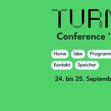
Home
Idee
Program
Kontakt
Speicher
24. bis 25. Septem