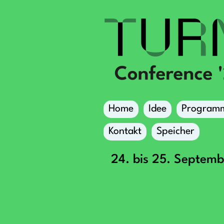
Home
Idee
Program
Kontakt
Speicher
24. bis 25. Septem