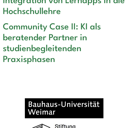
Integration von Lernapps in die
Hochschullehre
Community Case II: KI als
beratender Partner in
studienbegleitenden
Praxisphasen