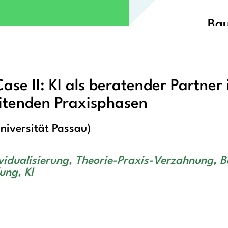
Bau
se II: KI als beratender Partner 
itenden Praxisphasen
niversität Passau)
vidualisierung, Theorie-Praxis-Verzahnung, 
ung, KI