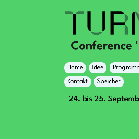
Home
Idee
Program
Kontakt
Speicher
24. bis 25. Septem