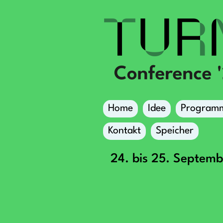
Home
Idee
Program
Kontakt
Speicher
24. bis 25. Septem