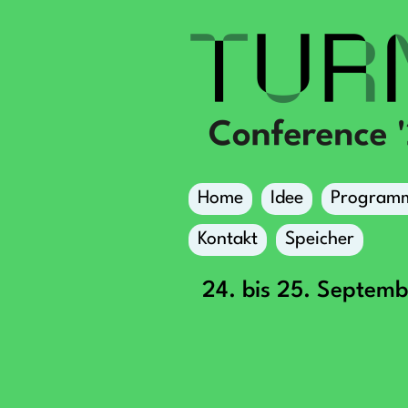
Home
Idee
Program
Kontakt
Speicher
24. bis 25. Septem