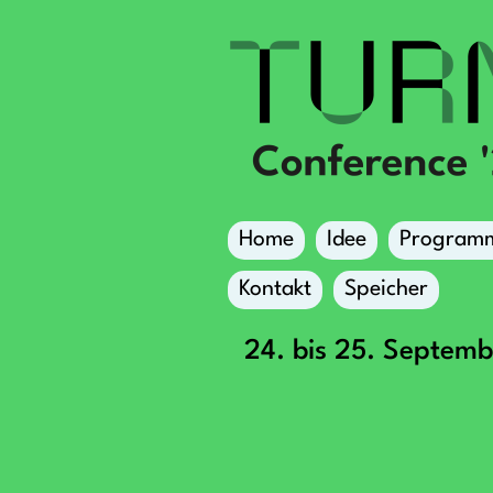
Home
Idee
Program
Kontakt
Speicher
24. bis 25. Septem