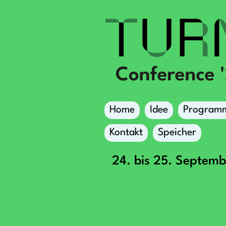
Home
Idee
Program
Kontakt
Speicher
24. bis 25. Septem