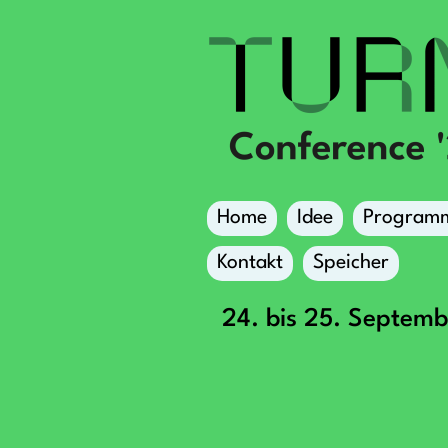
Home
Idee
Program
Kontakt
Speicher
24. bis 25. Septem