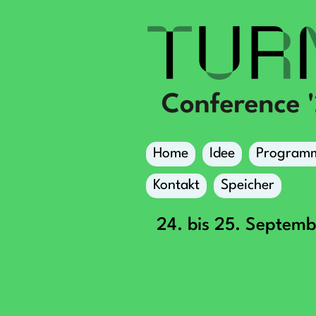
Home
Idee
Program
Kontakt
Speicher
24. bis 25. Septem