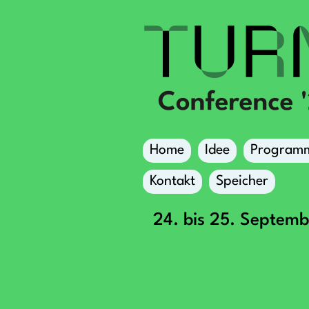
Home
Idee
Program
Kontakt
Speicher
24. bis 25. Septem