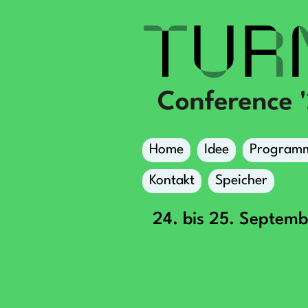
Home
Idee
Program
Kontakt
Speicher
24. bis 25. Septem