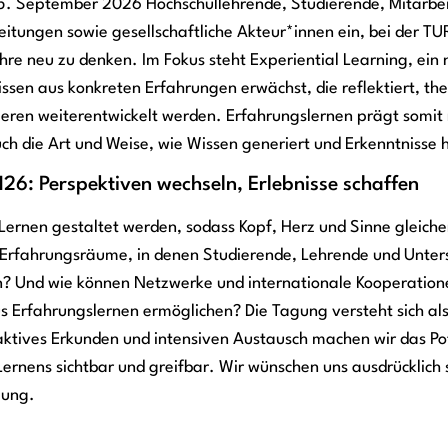
5. September 2026 Hochschullehrende, Studierende, Mitarbei
eitungen sowie gesellschaftliche Akteur*innen ein, bei der 
e neu zu denken. Im Fokus steht Experiential Learning, ein 
ssen aus konkreten Erfahrungen erwächst, die reflektiert, the
eren weiterentwickelt werden. Erfahrungslernen prägt somit 
ch die Art und Weise, wie Wissen generiert und Erkenntnisse
26: Perspektiven wechseln, Erlebnisse schaffen
Lernen gestaltet werden, sodass Kopf, Herz und Sinne glei
Erfahrungsräume, in denen Studierende, Lehrende und Unter
en? Und wie können Netzwerke und internationale Kooperation
 Erfahrungslernen ermöglichen? Die Tagung versteht sich als
ktives Erkunden und intensiven Austausch machen wir das Po
Lernens sichtbar und greifbar. Wir wünschen uns ausdrücklich 
gung.