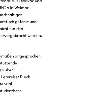
tende aus Didaktik und
TURN26 in Weimar
nachhaltiger
oretisch gefasst und
nicht nur den
 hervorgebracht werden.
chermaßen angesprochen
stützende
en über
 Lernreise: Durch
tenzial
studentische