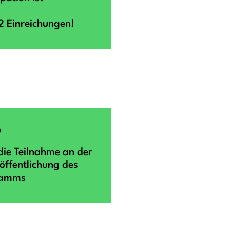
2 Einreichungen!
6
die Teilnahme an der
ffentlichung des
ramms