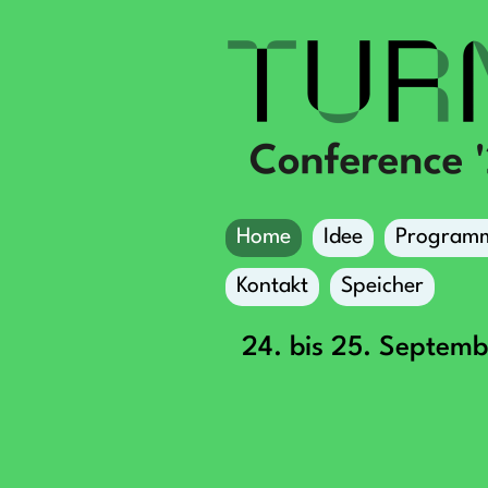
Home
Idee
Program
Kontakt
Speicher
24. bis 25. Septem